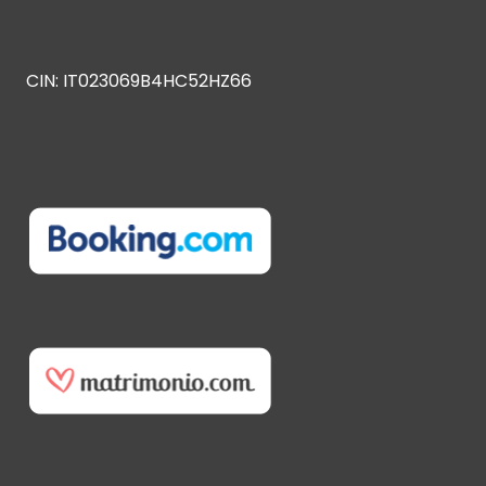
CIN: IT023069B4HC52HZ66