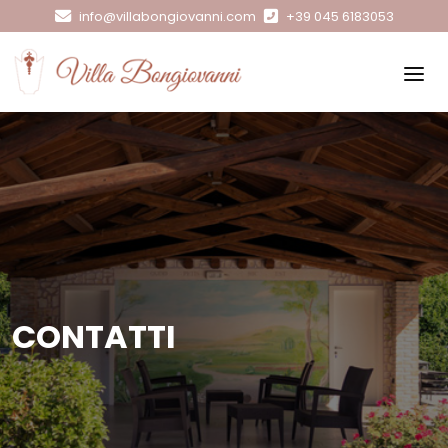
info@villabongiovanni.com
+39 045 6183053
CONTATTI