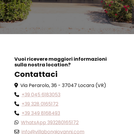
Vuoi ricevere maggiori informazioni
sulla nostra location?
Contattaci
Via Perarolo, 36 - 37047 Locara (VR)
+39 045 6183053
+39 328 0165172
+39 349 8168493
WhatsApp 393280165172
info@villabongiovanni.com